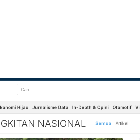
konomi Hijau
Jurnalisme Data
In-Depth & Opini
Otomotif
V
tan Nasional Terbaru dan T
GKITAN NASIONAL
Semua
Artikel