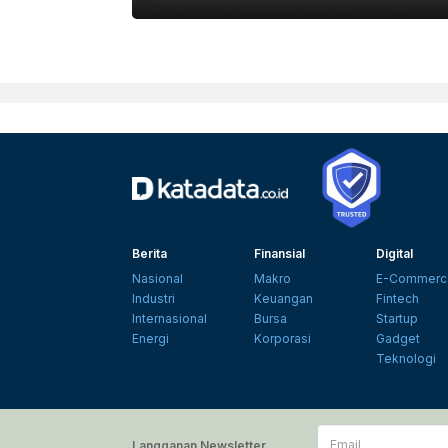
KATADATA
Berita
Finansial
Digital
Nasional
Makro
E-Commerc
Industri
Keuangan
Fintech
Internasional
Bursa
Startup
Energi
Korporasi
Gadget
Teknologi
Email
Langganan Newsletter