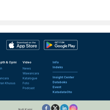
pth & Opini
Video
Info
Indeks
ah
News
i
Wawancara
Insight Center
ncara
Katalogue
Databoks
ran Khusus
Foto
Event
Podcast
KatadataOto
Ikuti Kami