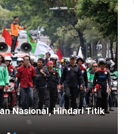
n Nasional, Hindari Titik
De
Di