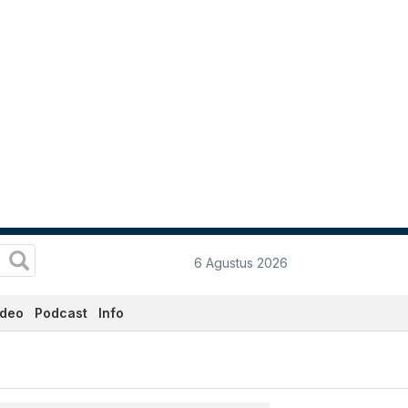
6 Agustus 2026
ideo
Podcast
Info
erkini Hari Ini - Katadat