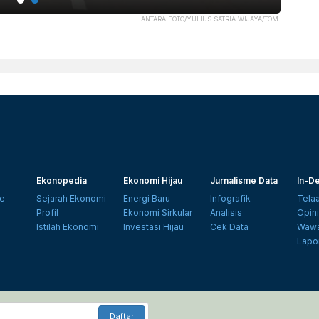
ANTARA FOTO/YULIUS SATRIA WIJAYA/TOM.
Ekonopedia
Ekonomi Hijau
Jurnalisme Data
In-De
e
Sejarah Ekonomi
Energi Baru
Infografik
Tela
Profil
Ekonomi Sirkular
Analisis
Opin
Istilah Ekonomi
Investasi Hijau
Cek Data
Wawa
Lapo
Daftar