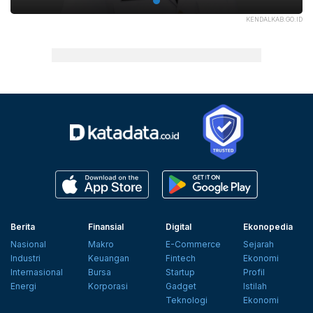
KENDALKAB.GO.ID
Berita
Finansial
Digital
Ekonopedia
Nasional
Makro
E-Commerce
Sejarah
Industri
Keuangan
Fintech
Ekonomi
Internasional
Bursa
Startup
Profil
Energi
Korporasi
Gadget
Istilah
Teknologi
Ekonomi