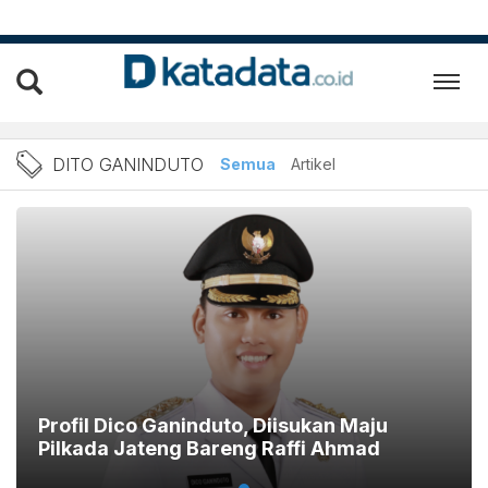
Berita Dito Ganinduto Terb
DITO GANINDUTO
Semua
Artikel
Profil Dico Ganinduto, Diisukan Maju
Pilkada Jateng Bareng Raffi Ahmad