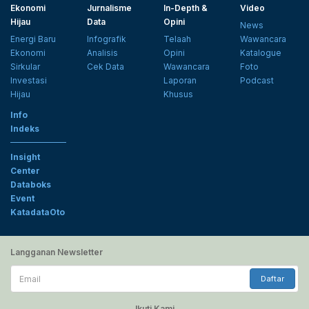
Ekonomi
Jurnalisme
In-Depth &
Video
Hijau
Data
Opini
News
Energi Baru
Infografik
Telaah
Wawancara
Ekonomi
Analisis
Opini
Katalogue
Sirkular
Cek Data
Wawancara
Foto
Investasi
Laporan
Podcast
Hijau
Khusus
Info
Indeks
Insight
Center
Databoks
Event
KatadataOto
Langganan Newsletter
Email
Daftar
Ikuti Kami