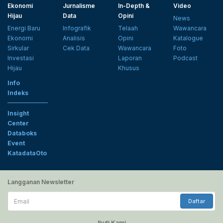
Ekonomi
Jurnalisme
In-Depth &
Video
Hijau
Data
Opini
News
Energi Baru
Infografik
Telaah
Wawancara
Ekonomi
Analisis
Opini
Katalogue
Sirkular
Cek Data
Wawancara
Foto
Investasi
Laporan
Podcast
Hijau
Khusus
Info
Indeks
Insight
Center
Databoks
Event
KatadataOto
Langganan Newsletter
Email
Daftar
Ikuti Kami