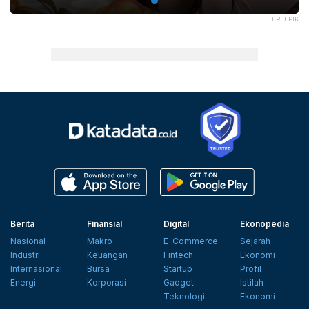
FREEPIK
Berita
Finansial
Digital
Ekonopedia
Nasional
Makro
E-Commerce
Sejarah
Industri
Keuangan
Fintech
Ekonomi
Internasional
Bursa
Startup
Profil
Energi
Korporasi
Gadget
Istilah
Teknologi
Ekonomi