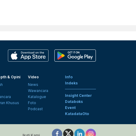
pth & Opini
Video
Info
Indeks
ah
News
i
Wawancara
Insight Center
ncara
Katalogue
Databoks
ran Khusus
Foto
Event
Podcast
KatadataOto
Ikuti Kami