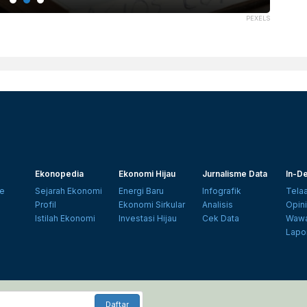
PEXELS
Ekonopedia
Ekonomi Hijau
Jurnalisme Data
In-De
e
Sejarah Ekonomi
Energi Baru
Infografik
Tela
Profil
Ekonomi Sirkular
Analisis
Opin
Istilah Ekonomi
Investasi Hijau
Cek Data
Wawa
Lapo
Daftar