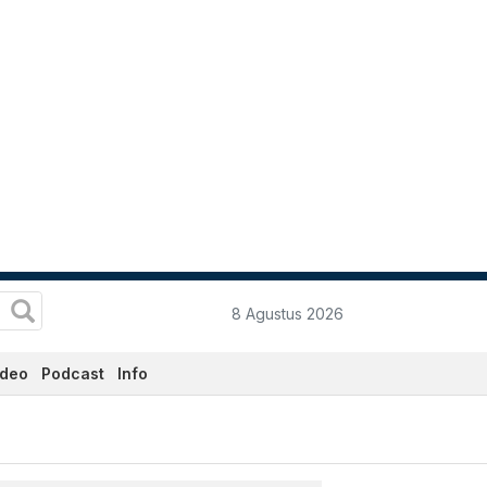
8 Agustus 2026
ideo
Podcast
Info
i - Katadata.co.id