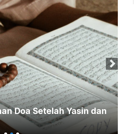
an Doa Setelah Yasin dan
La
K