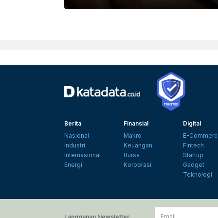
PEXELS
Berita
Finansial
Digital
Nasional
Makro
E-Commerc
Industri
Keuangan
Fintech
Internasional
Bursa
Startup
Energi
Korporasi
Gadget
Teknologi
Email
Langganan Newsletter