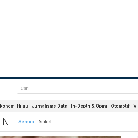
konomi Hijau
Jurnalisme Data
In-Depth & Opini
Otomotif
V
erbaru dan Terkini Hari In
IN
Semua
Artikel