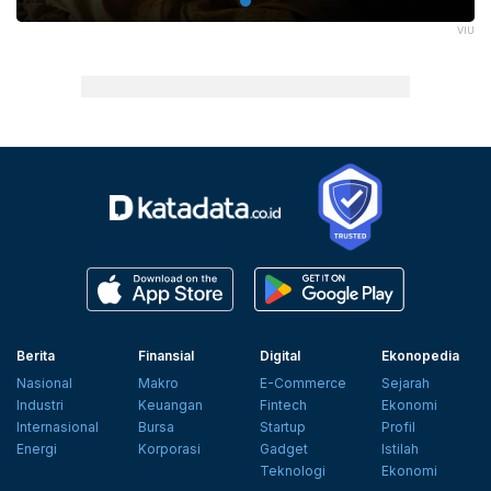
VIU
Berita
Finansial
Digital
Ekonopedia
Nasional
Makro
E-Commerce
Sejarah
Industri
Keuangan
Fintech
Ekonomi
Internasional
Bursa
Startup
Profil
Energi
Korporasi
Gadget
Istilah
Teknologi
Ekonomi