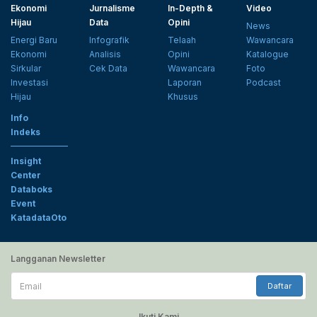
Ekonomi
Jurnalisme
In-Depth &
Video
Hijau
Data
Opini
News
Energi Baru
Infografik
Telaah
Wawancara
Ekonomi
Analisis
Opini
Katalogue
Sirkular
Cek Data
Wawancara
Foto
Investasi
Laporan
Podcast
Hijau
Khusus
Info
Indeks
Insight
Center
Databoks
Event
KatadataOto
Langganan Newsletter
Email
Daftar
Ikuti Kami