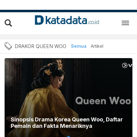
Berita Drakor Queen Woo T
DRAKOR QUEEN WOO
Semua
Artikel
Sinopsis Drama Korea Queen Woo, Daftar
Pemain dan Fakta Menariknya