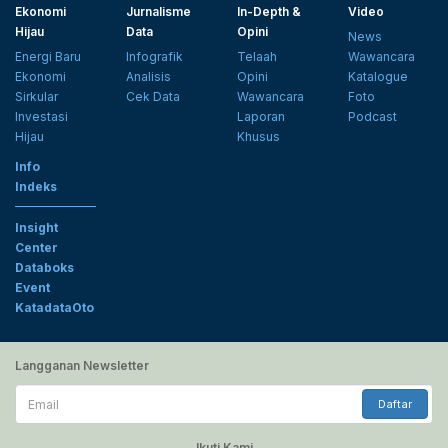
Ekonomi
Jurnalisme
In-Depth &
Video
Hijau
Data
Opini
News
Energi Baru
Infografik
Telaah
Wawancara
Ekonomi
Analisis
Opini
Katalogue
Sirkular
Cek Data
Wawancara
Foto
Investasi
Laporan
Podcast
Hijau
Khusus
Info
Indeks
Insight
Center
Databoks
Event
KatadataOto
Langganan Newsletter
Email
Daftar
Ikuti Kami