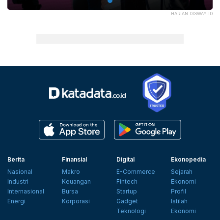
HARIAN.DISWAY.ID
Berita
Finansial
Digital
Ekonopedia
Nasional
Makro
E-Commerce
Sejarah
Industri
Keuangan
Fintech
Ekonomi
Internasional
Bursa
Startup
Profil
Energi
Korporasi
Gadget
Istilah
Teknologi
Ekonomi