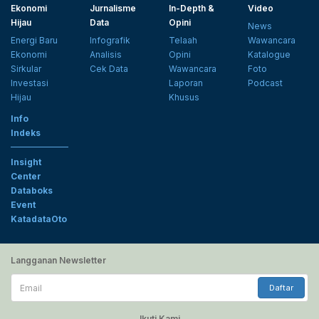
Ekonomi
Jurnalisme
In-Depth &
Video
Hijau
Data
Opini
News
Energi Baru
Infografik
Telaah
Wawancara
Ekonomi
Analisis
Opini
Katalogue
Sirkular
Cek Data
Wawancara
Foto
Investasi
Laporan
Podcast
Hijau
Khusus
Info
Indeks
Insight
Center
Databoks
Event
KatadataOto
Langganan Newsletter
Email
Daftar
Ikuti Kami