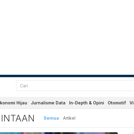
konomi Hijau
Jurnalisme Data
In-Depth & Opini
Otomotif
V
aan Terbaru dan Terkini Har
MINTAAN
Semua
Artikel