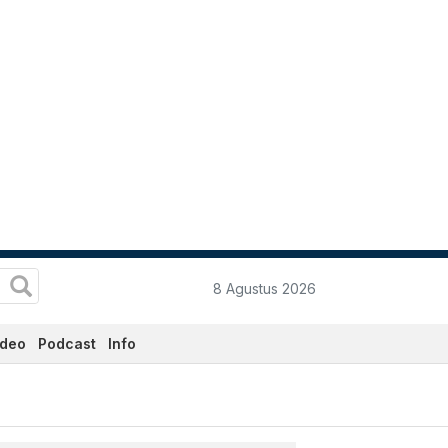
8 Agustus 2026
ideo
Podcast
Info
i Ini - Katadata.co.id