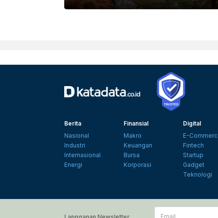
PEXELS
Berita
Finansial
Digital
Nasional
Makro
E-Commerc
Industri
Keuangan
Fintech
Internasional
Bursa
Startup
Energi
Korporasi
Gadget
Teknologi
Email
Langganan Newsletter