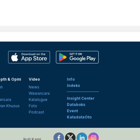
pth & Opini
Video
Info
Indeks
ah
News
i
Wawancara
Insight Center
ncara
Katalogue
Databoks
ran Khusus
Foto
Event
Podcast
KatadataOto
Ikuti Kami