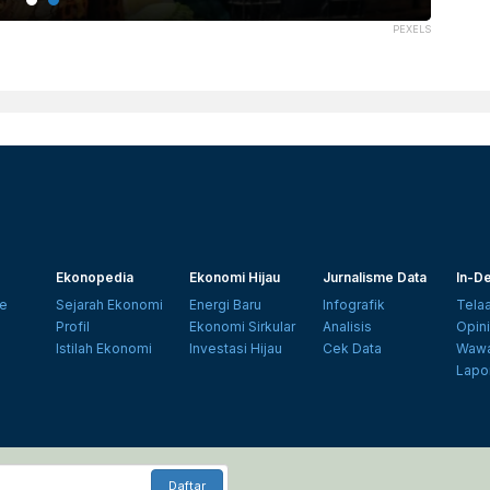
PEXELS
Ekonopedia
Ekonomi Hijau
Jurnalisme Data
In-De
e
Sejarah Ekonomi
Energi Baru
Infografik
Tela
Profil
Ekonomi Sirkular
Analisis
Opin
Istilah Ekonomi
Investasi Hijau
Cek Data
Wawa
Lapo
Daftar