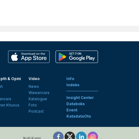
pth & Opini
Video
Info
Indeks
ah
News
i
Wawancara
Insight Center
ncara
Katalogue
Databoks
ran Khusus
Foto
Event
Podcast
KatadataOto
Ikuti Kami