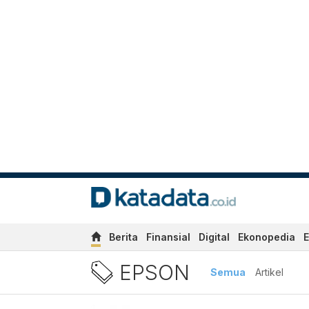
Berita
Finansial
Digital
Ekonopedia
E
Berita Epson Terbaru dan T
EPSON
Semua
Artikel