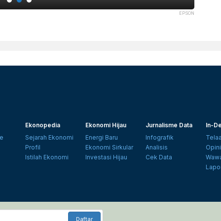
EPSON
Ekonopedia
Ekonomi Hijau
Jurnalisme Data
In-De
e
Sejarah Ekonomi
Energi Baru
Infografik
Tela
Profil
Ekonomi Sirkular
Analisis
Opin
Istilah Ekonomi
Investasi Hijau
Cek Data
Wawa
Lapo
Daftar