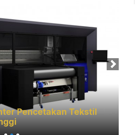
ter Pencetakan Tekstil
PT
inggi
Be