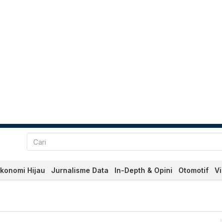
konomi Hijau
Jurnalisme Data
In-Depth & Opini
Otomotif
V
erkini Hari Ini - Katadata