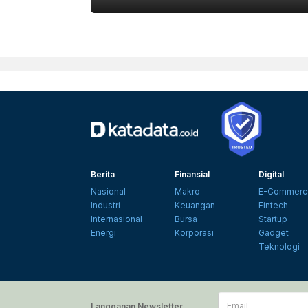
EPSON
Berita
Finansial
Digital
Nasional
Makro
E-Commerc
Industri
Keuangan
Fintech
Internasional
Bursa
Startup
Energi
Korporasi
Gadget
Teknologi
Email
Langganan Newsletter