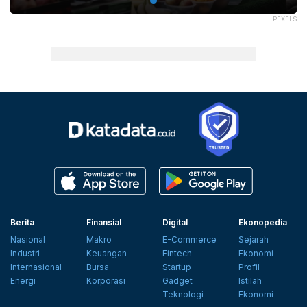
PEXELS
Berita
Finansial
Digital
Ekonopedia
Nasional
Makro
E-Commerce
Sejarah
Industri
Keuangan
Fintech
Ekonomi
Internasional
Bursa
Startup
Profil
Energi
Korporasi
Gadget
Istilah
Teknologi
Ekonomi