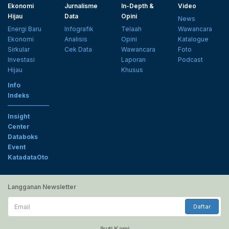
Ekonomi
Jurnalisme
In-Depth &
Video
Hijau
Data
Opini
News
Energi Baru
Infografik
Telaah
Wawancara
Ekonomi
Analisis
Opini
Katalogue
Sirkular
Cek Data
Wawancara
Foto
Investasi
Laporan
Podcast
Hijau
Khusus
Info
Indeks
Insight
Center
Databoks
Event
KatadataOto
Langganan Newsletter
Email
Daftar
Ikuti Kami