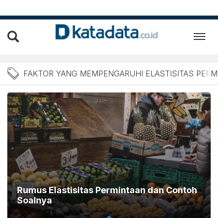
Berita Faktor yang Mempen
FAKTOR YANG MEMPENGARUHI ELASTISITAS PERM
Rumus Elastisitas Permintaan dan Contoh
Soalnya