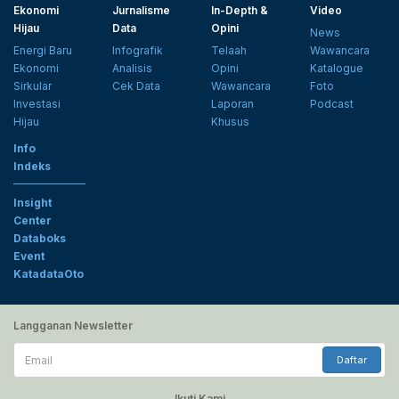
Ekonomi
Jurnalisme
In-Depth &
Video
Hijau
Data
Opini
News
Energi Baru
Infografik
Telaah
Wawancara
Ekonomi
Analisis
Opini
Katalogue
Sirkular
Cek Data
Wawancara
Foto
Investasi
Laporan
Podcast
Hijau
Khusus
Info
Indeks
Insight
Center
Databoks
Event
KatadataOto
Langganan Newsletter
Email
Daftar
Ikuti Kami