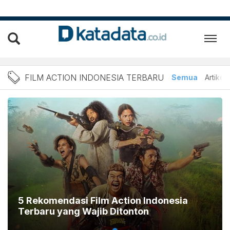
Berita film action Indones
FILM ACTION INDONESIA TERBARU
Semua
Artikel
5 Rekomendasi Film Action Indonesia
Terbaru yang Wajib Ditonton