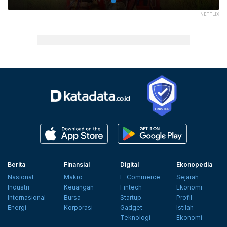
NETFLIX
Berita
Finansial
Digital
Ekonopedia
Nasional
Makro
E-Commerce
Sejarah
Industri
Keuangan
Fintech
Ekonomi
Internasional
Bursa
Startup
Profil
Energi
Korporasi
Gadget
Istilah
Teknologi
Ekonomi