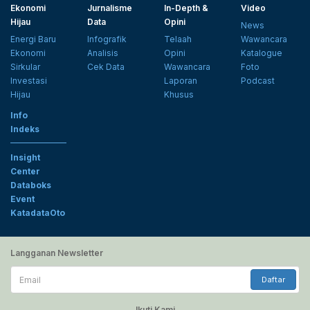
Ekonomi
Jurnalisme
In-Depth &
Video
Hijau
Data
Opini
News
Energi Baru
Infografik
Telaah
Wawancara
Ekonomi
Analisis
Opini
Katalogue
Sirkular
Cek Data
Wawancara
Foto
Investasi
Laporan
Podcast
Hijau
Khusus
Info
Indeks
Insight
Center
Databoks
Event
KatadataOto
Langganan Newsletter
Email
Daftar
Ikuti Kami