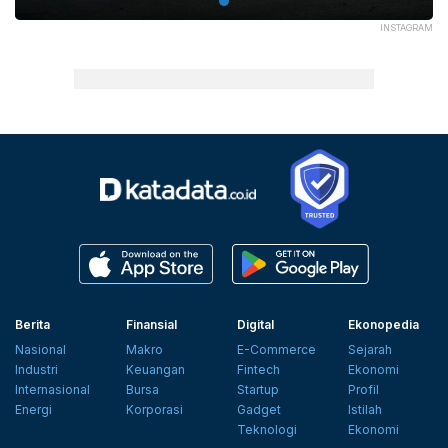
INSTAGRAM
Berita
Finansial
Digital
Ekonopedia
Nasional
Makro
E-Commerce
Sejarah
Industri
Keuangan
Fintech
Ekonomi
Internasional
Bursa
Startup
Profil
Energi
Korporasi
Gadget
Istilah
Teknologi
Ekonomi