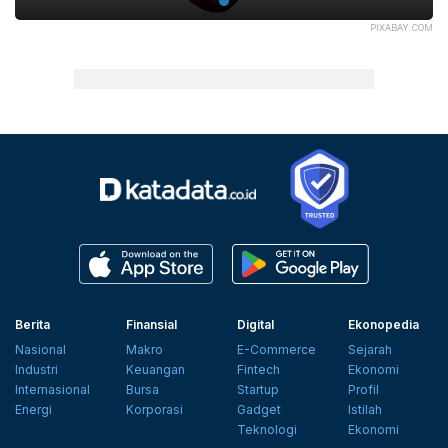
PIXABAY.COM
Berita
Finansial
Digital
Ekonopedia
Nasional
Makro
E-Commerce
Sejarah
Industri
Keuangan
Fintech
Ekonomi
Internasional
Bursa
Startup
Profil
Energi
Korporasi
Gadget
Istilah
Teknologi
Ekonomi