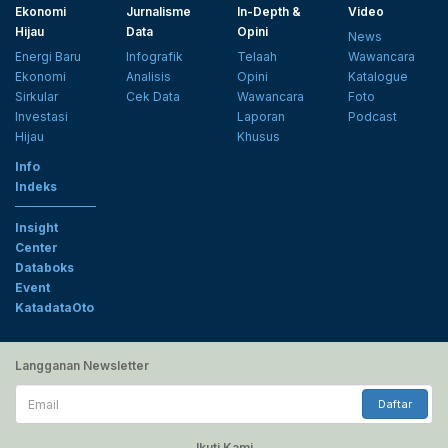
Ekonomi
Jurnalisme
In-Depth &
Video
Hijau
Data
Opini
News
Energi Baru
Infografik
Telaah
Wawancara
Ekonomi
Analisis
Opini
Katalogue
Sirkular
Cek Data
Wawancara
Foto
Investasi
Laporan
Podcast
Hijau
Khusus
Info
Indeks
Insight
Center
Databoks
Event
KatadataOto
Langganan Newsletter
Email
Daftar
Ikuti Kami