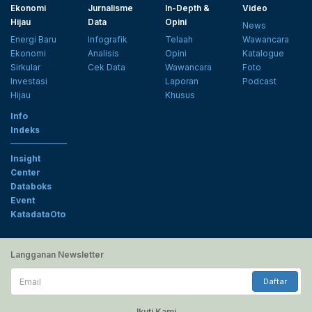
Ekonomi
Jurnalisme
In-Depth &
Video
Hijau
Data
Opini
News
Energi Baru
Infografik
Telaah
Wawancara
Ekonomi
Analisis
Opini
Katalogue
Sirkular
Cek Data
Wawancara
Foto
Investasi
Laporan
Podcast
Hijau
Khusus
Info
Indeks
Insight
Center
Databoks
Event
KatadataOto
Langganan Newsletter
Email
Daftar
Ikuti Kami