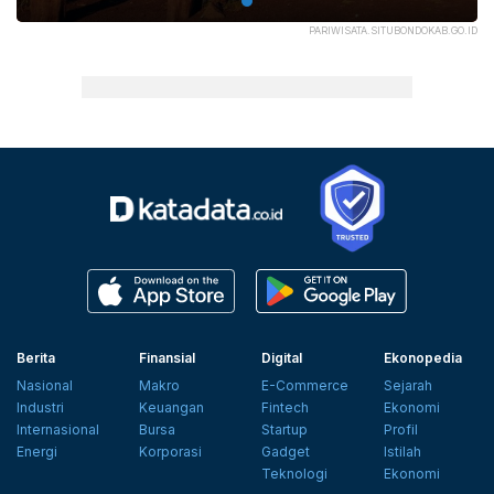
PARIWISATA.SITUBONDOKAB.GO.ID
Berita
Finansial
Digital
Ekonopedia
Nasional
Makro
E-Commerce
Sejarah
Industri
Keuangan
Fintech
Ekonomi
Internasional
Bursa
Startup
Profil
Energi
Korporasi
Gadget
Istilah
Teknologi
Ekonomi