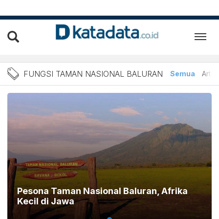
Berita Fungsi Taman Nasio
FUNGSI TAMAN NASIONAL BALURAN
Semua
Artik
Pesona Taman Nasional Baluran, Afrika
Kecil di Jawa