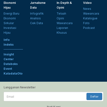
Ekonomi
Jurnalisme
In-Depth &
Video
Hijau
Data
Opini
News
Energi Baru
Infografik
Telaah
Wawancara
Ekonomi
Analisis
Opini
Katalogue
Sirkular
Cek Data
Wawancara
Foto
Investasi
Laporan
Podcast
Hijau
Khusus
Info
Indeks
Insight
Center
Databoks
Event
KatadataOto
Langganan Newsletter
Email
Daftar
Ikuti Kami