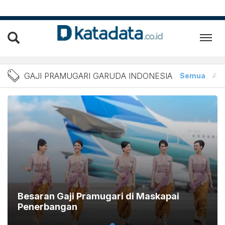
Berita Gaji Pramugari Gar
GAJI PRAMUGARI GARUDA INDONESIA
Semua
Arti
Besaran Gaji Pramugari di Maskapai
Penerbangan