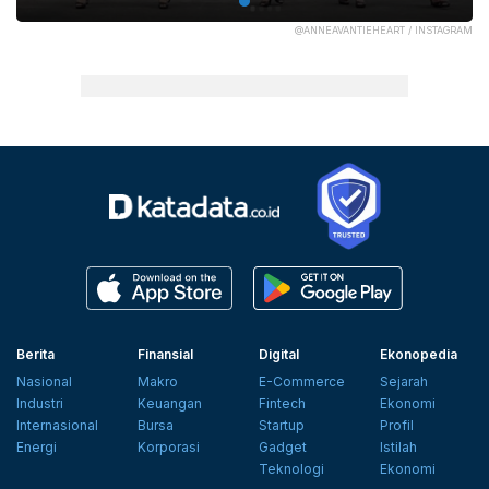
@ANNEAVANTIEHEART / INSTAGRAM
Berita
Finansial
Digital
Ekonopedia
Nasional
Makro
E-Commerce
Sejarah
Industri
Keuangan
Fintech
Ekonomi
Internasional
Bursa
Startup
Profil
Energi
Korporasi
Gadget
Istilah
Teknologi
Ekonomi