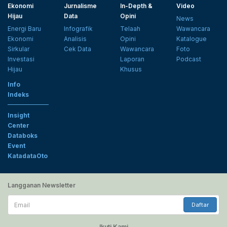
Ekonomi
Jurnalisme
In-Depth &
Video
Hijau
Data
Opini
News
Energi Baru
Infografik
Telaah
Wawancara
Ekonomi
Analisis
Opini
Katalogue
Sirkular
Cek Data
Wawancara
Foto
Investasi
Laporan
Podcast
Hijau
Khusus
Info
Indeks
Insight
Center
Databoks
Event
KatadataOto
Langganan Newsletter
Email
Daftar
Ikuti Kami