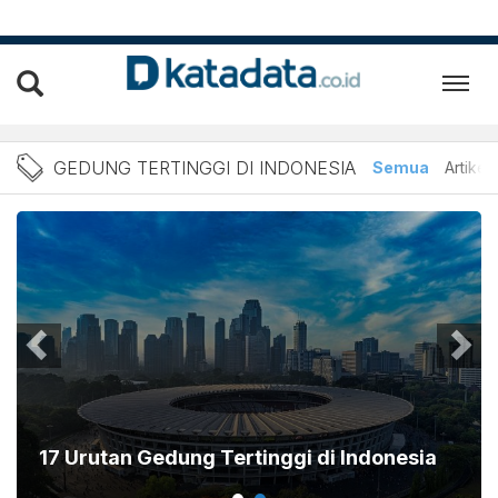
Berita Gedung Tertinggi D
GEDUNG TERTINGGI DI INDONESIA
Semua
Artikel
17 Urutan Gedung Tertinggi di Indonesia