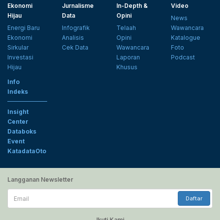
Ekonomi
Jurnalisme
In-Depth &
Video
Hijau
Data
Opini
News
Energi Baru
Infografik
Telaah
Wawancara
Ekonomi
Analisis
Opini
Katalogue
Sirkular
Cek Data
Wawancara
Foto
Investasi
Laporan
Podcast
Hijau
Khusus
Info
Indeks
Insight
Center
Databoks
Event
KatadataOto
Langganan Newsletter
Email
Daftar
Ikuti Kami