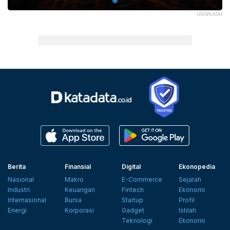
UNSPLASH
Berita
Finansial
Digital
Ekonopedia
Nasional
Makro
E-Commerce
Sejarah
Industri
Keuangan
Fintech
Ekonomi
Internasional
Bursa
Startup
Profil
Energi
Korporasi
Gadget
Istilah
Teknologi
Ekonomi