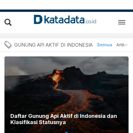
Berita gunung api aktif di
GUNUNG API AKTIF DI INDONESIA
Semua
Artikel
Daftar Gunung Api Aktif di Indonesia dan
Klasifikasi Statusnya