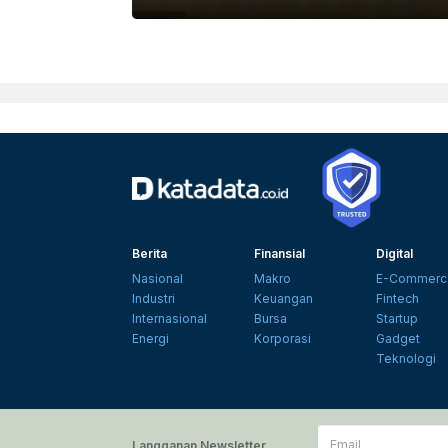
Berita
Finansial
Digital
Nasional
Makro
E-Commerc
Industri
Keuangan
Fintech
Internasional
Bursa
Startup
Energi
Korporasi
Gadget
Teknologi
Email
Langganan Newsletter