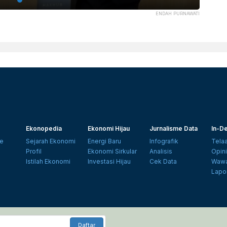
ENDAH PURNAWATI
Ekonopedia
Ekonomi Hijau
Jurnalisme Data
In-De
e
Sejarah Ekonomi
Energi Baru
Infografik
Tela
Profil
Ekonomi Sirkular
Analisis
Opin
Istilah Ekonomi
Investasi Hijau
Cek Data
Wawa
Lapo
Daftar