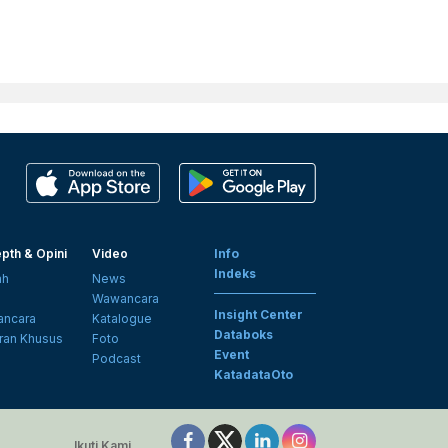
pth & Opini
Video
Info
Indeks
ah
News
i
Wawancara
Insight Center
ncara
Katalogue
Databoks
ran Khusus
Foto
Event
Podcast
KatadataOto
Ikuti Kami