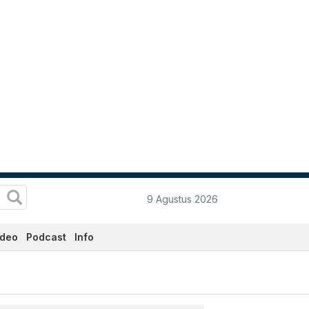
9 Agustus 2026
ideo
Podcast
Info
- Katadata.co.id