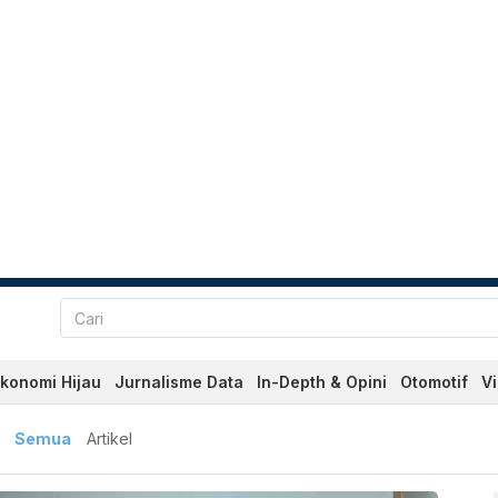
konomi Hijau
Jurnalisme Data
In-Depth & Opini
Otomotif
V
aru dan Terkini Hari Ini 
Semua
Artikel