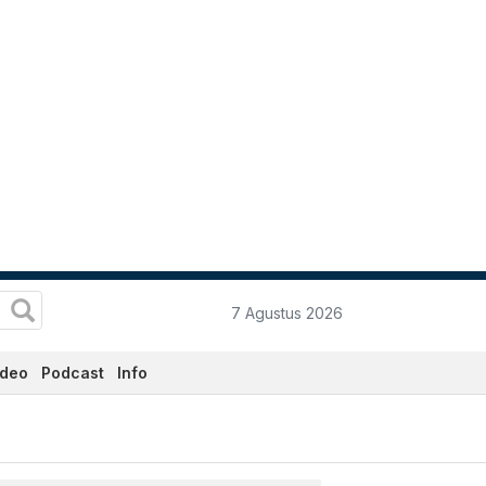
7 Agustus 2026
ideo
Podcast
Info
Ini - Katadata.co.id