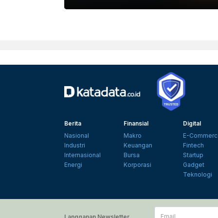
UNSPLASH
Berita
Finansial
Digital
Nasional
Makro
E-Commerc
Industri
Keuangan
Fintech
Internasional
Bursa
Startup
Energi
Korporasi
Gadget
Teknologi
Email
Langganan Newsletter