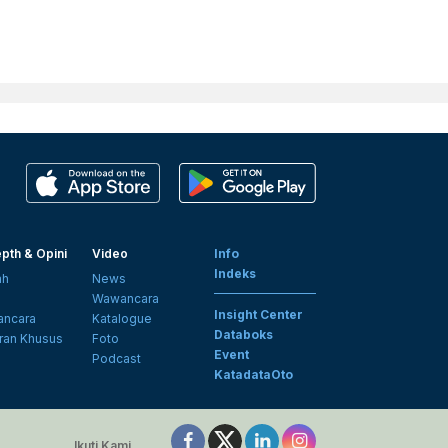
pth & Opini
Video
Info
Indeks
ah
News
i
Wawancara
Insight Center
ncara
Katalogue
Databoks
ran Khusus
Foto
Event
Podcast
KatadataOto
Ikuti Kami