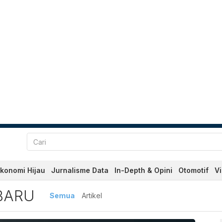
konomi Hijau
Jurnalisme Data
In-Depth & Opini
Otomotif
V
 Terbaru dan Terkini Hari 
BARU
Semua
Artikel