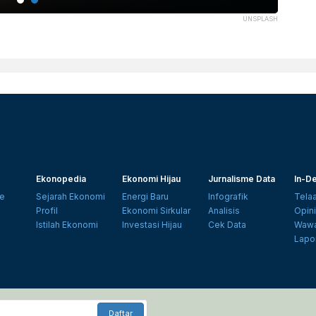
UNSPLASH
Ekonopedia
Ekonomi Hijau
Jurnalisme Data
In-De
e
Sejarah Ekonomi
Energi Baru
Infografik
Tela
Profil
Ekonomi Sirkular
Analisis
Opin
Istilah Ekonomi
Investasi Hijau
Cek Data
Wawa
Lapo
Daftar