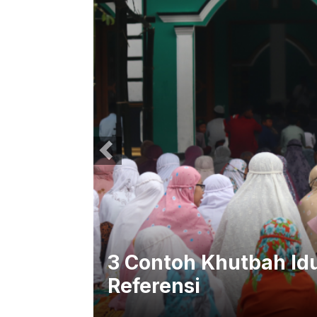
lanan
3 Contoh Khutbah Idu
Referensi