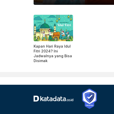
ARA FOTO/MAKNA ZAEZAR/YU
Kapan Hari Raya Idul
Fitri 2024? Ini
Jadwalnya yang Bisa
Disimak