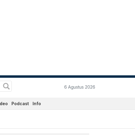
6 Agustus 2026
ideo
Podcast
Info
Hari Ini - Katadata.co.id