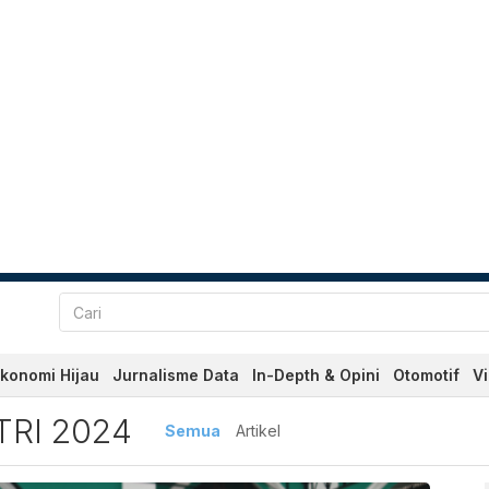
konomi Hijau
Jurnalisme Data
In-Depth & Opini
Otomotif
V
i 2024 Terbaru dan Terkini 
TRI 2024
Semua
Artikel