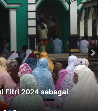
l Fitri 2024 sebagai
40
Si