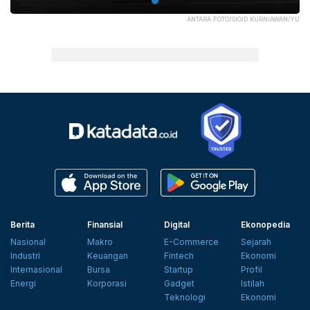
ANTARA FOTO/SIGID KURNIAWAN/YU
Berita
Finansial
Digital
Ekonopedia
Nasional
Makro
E-Commerce
Sejarah
Industri
Keuangan
Fintech
Ekonomi
Internasional
Bursa
Startup
Profil
Energi
Korporasi
Gadget
Istilah
Teknologi
Ekonomi