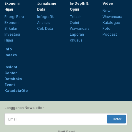
Ekonomi
Jurnalisme
In-Depth &
Video
Hijau
Data
Opini
News
Energi Baru
Infografik
Telaah
Wawancara
Ekonomi
Analisis
Opini
Katalogue
Sirkular
Cek Data
Wawancara
Foto
Investasi
Laporan
Podcast
Hijau
Khusus
Info
Indeks
Insight
Center
Databoks
Event
KatadataOto
Langganan Newsletter
Email
Daftar
Ikuti Kami