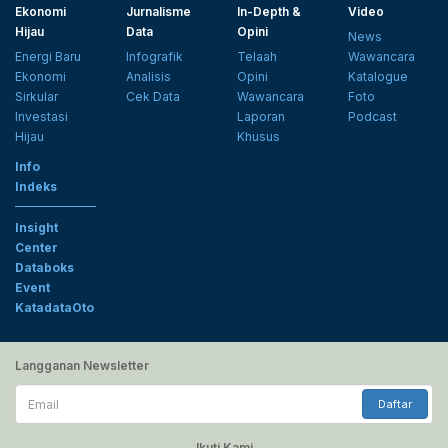
Ekonomi
Jurnalisme
In-Depth &
Video
Hijau
Data
Opini
News
Energi Baru
Infografik
Telaah
Wawancara
Ekonomi
Analisis
Opini
Katalogue
Sirkular
Cek Data
Wawancara
Foto
Investasi
Laporan
Podcast
Hijau
Khusus
Info
Indeks
Insight
Center
Databoks
Event
KatadataOto
Langganan Newsletter
Email
Daftar
Ikuti Kami