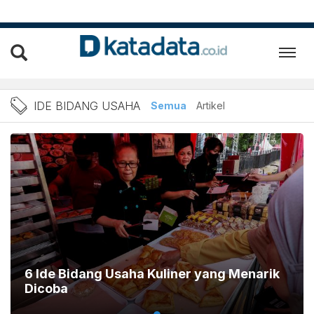
Berita Ide Bidang Usaha T
IDE BIDANG USAHA
Semua
Artikel
6 Ide Bidang Usaha Kuliner yang Menarik
Dicoba