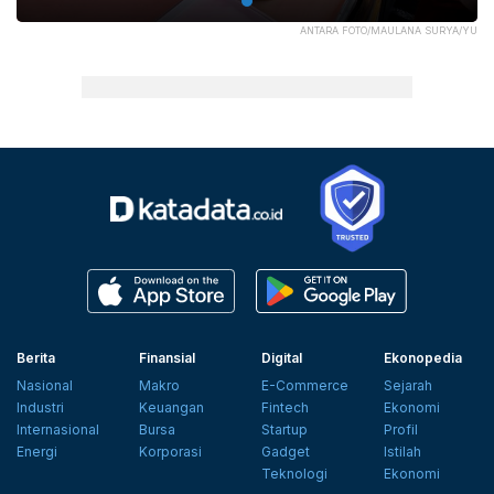
ANTARA FOTO/MAULANA SURYA/YU
Berita
Finansial
Digital
Ekonopedia
Nasional
Makro
E-Commerce
Sejarah
Industri
Keuangan
Fintech
Ekonomi
Internasional
Bursa
Startup
Profil
Energi
Korporasi
Gadget
Istilah
Teknologi
Ekonomi