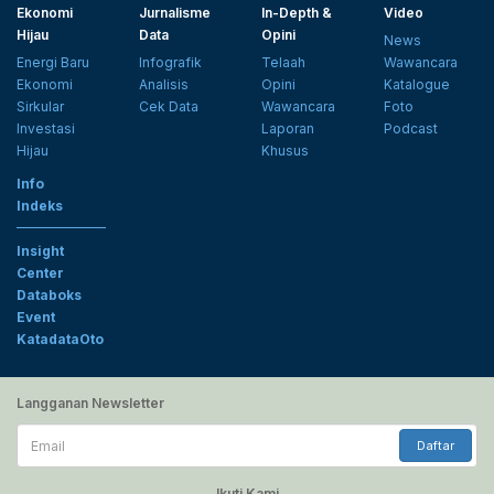
Ekonomi
Jurnalisme
In-Depth &
Video
Hijau
Data
Opini
News
Energi Baru
Infografik
Telaah
Wawancara
Ekonomi
Analisis
Opini
Katalogue
Sirkular
Cek Data
Wawancara
Foto
Investasi
Laporan
Podcast
Hijau
Khusus
Info
Indeks
Insight
Center
Databoks
Event
KatadataOto
Langganan Newsletter
Email
Daftar
Ikuti Kami