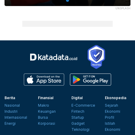
UNSPLASH
Berita
Finansial
Digital
Ekonopedia
Nasional
Makro
E-Commerce
Sejarah
Industri
Keuangan
Fintech
Ekonomi
Internasional
Bursa
Startup
Profil
Energi
Korporasi
Gadget
Istilah
Teknologi
Ekonomi