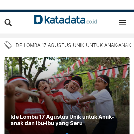
Berita Ide lomba 17 Agust
IDE LOMBA 17 AGUSTUS UNIK UNTUK ANAK-ANAK
Ide Lomba 17 Agustus Unik untuk Anak-
anak dan Ibu-ibu yang Seru