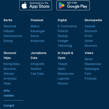
Berita
Finansial
Digital
Ekonopedia
Nasional
Makro
E-Commerce
Sejarah
Industri
Keuangan
Fintech
Ekonomi
Internasional
Bursa
Startup
Profil
Energi
Korporasi
Gadget
Istilah
Teknologi
Ekonomi
Ekonomi
Jurnalisme
In-Depth &
Video
Hijau
Data
Opini
News
Energi Baru
Infografik
Telaah
Wawancara
Ekonomi
Analisis
Opini
Katalogue
Sirkular
Cek Data
Wawancara
Foto
Investasi
Laporan
Podcast
Hijau
Khusus
Info
Indeks
Insight