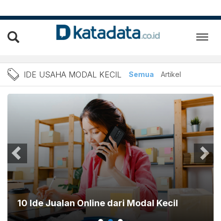
Berita Ide Usaha Modal Kec
IDE USAHA MODAL KECIL
Semua
Artikel
10 Ide Jualan Online dari Modal Kecil