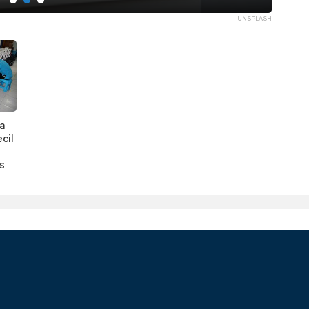
UNSPLASH
ha
cil
s