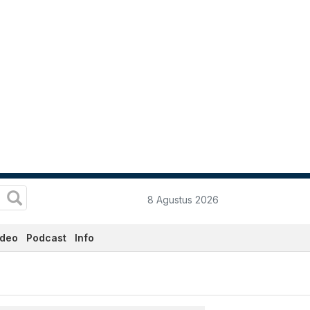
8 Agustus 2026
ideo
Podcast
Info
Ini - Katadata.co.id