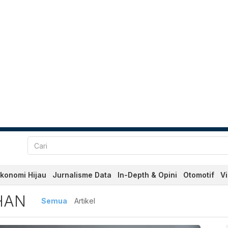
konomi Hijau
Jurnalisme Data
In-Depth & Opini
Otomotif
V
Terbaru dan Terkini Hari 
HAN
Semua
Artikel