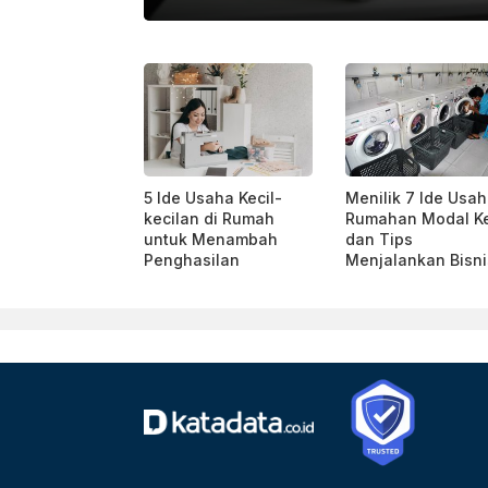
TARA FOTO/SYAIFUL ARIF/NZ
5 Ide Usaha Kecil-
Menilik 7 Ide Usa
kecilan di Rumah
Rumahan Modal Ke
untuk Menambah
dan Tips
Penghasilan
Menjalankan Bisni