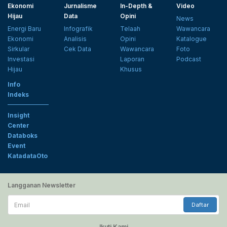
Ekonomi
Jurnalisme
In-Depth &
Video
Hijau
Data
Opini
News
Energi Baru
Infografik
Telaah
Wawancara
Ekonomi
Analisis
Opini
Katalogue
Sirkular
Cek Data
Wawancara
Foto
Investasi
Laporan
Podcast
Hijau
Khusus
Info
Indeks
Insight
Center
Databoks
Event
KatadataOto
Langganan Newsletter
Email
Daftar
Ikuti Kami