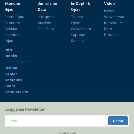
Ekonomi
Jurnalisme
In-Depth &
Video
Hijau
Data
Opini
News
Energi Baru
Infografik
Telaah
Wawancara
Ekonomi
Analisis
Opini
Katalogue
Sirkular
Cek Data
Wawancara
Foto
Investasi
Laporan
Podcast
Hijau
Khusus
Info
Indeks
Insight
Center
Databoks
Event
KatadataOto
Langganan Newsletter
Email
Daftar
Ikuti Kami