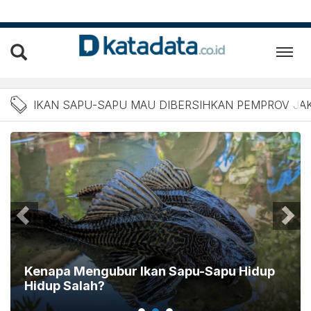
Berita Ikan Sapu-sapu Mau
IKAN SAPU-SAPU MAU DIBERSIHKAN PEMPROV JA
Kenapa Mengubur Ikan Sapu-Sapu Hidup
Hidup Salah?