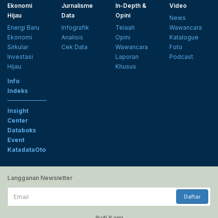
Ekonomi
Jurnalisme
In-Depth &
Video
Hijau
Data
Opini
News
Energi Baru
Infografik
Telaah
Wawancara
Ekonomi
Analisis
Opini
Katalogue
Sirkular
Cek Data
Wawancara
Foto
Investasi
Laporan
Podcast
Hijau
Khusus
Info
Indeks
Insight
Center
Databoks
Event
KatadataOto
Langganan Newsletter
Email
Daftar
Ikuti Kami