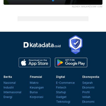
ALEXEY MALKIN|123RF.COM
Berita
Finansial
Digital
Ekonopedia
Nasional
Makro
E-Commerce
Sejarah
Industri
Keuangan
Fintech
Ekonomi
Internasional
Bursa
Startup
Profil
Energi
Korporasi
Gadget
Istilah
Teknologi
Ekonomi