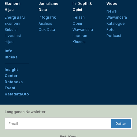
Ekonomi
Jurnalisme
In-Depth &
Video
Hijau
Data
Opini
News
Energi Baru
Infografik
Telaah
Wawancara
Ekonomi
Analisis
Opini
Katalogue
Sirkular
Cek Data
Wawancara
Foto
Investasi
Laporan
Podcast
Hijau
Khusus
Info
Indeks
Insight
Center
Databoks
Event
KatadataOto
Langganan Newsletter
Email
Daftar
Ikuti Kami