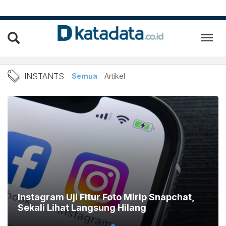
Berita Terbaru Instants
INSTANTS
Semua
Artikel
Instagram Uji Fitur Foto Mirip Snapchat,
Sekali Lihat Langsung Hilang