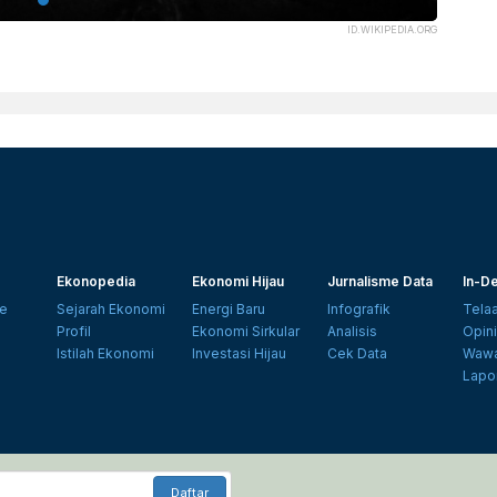
ID.WIKIPEDIA.ORG
Ekonopedia
Ekonomi Hijau
Jurnalisme Data
In-De
e
Sejarah Ekonomi
Energi Baru
Infografik
Tela
Profil
Ekonomi Sirkular
Analisis
Opin
Istilah Ekonomi
Investasi Hijau
Cek Data
Wawa
Lapo
Daftar