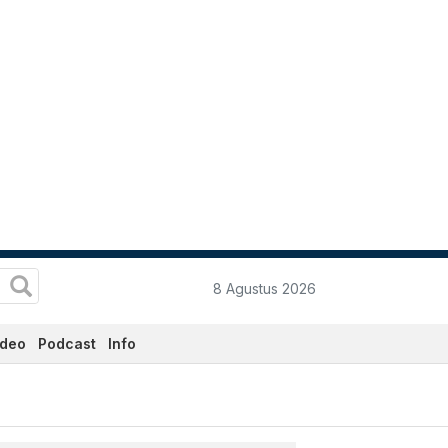
8 Agustus 2026
ideo
Podcast
Info
i Ini - Katadata.co.id