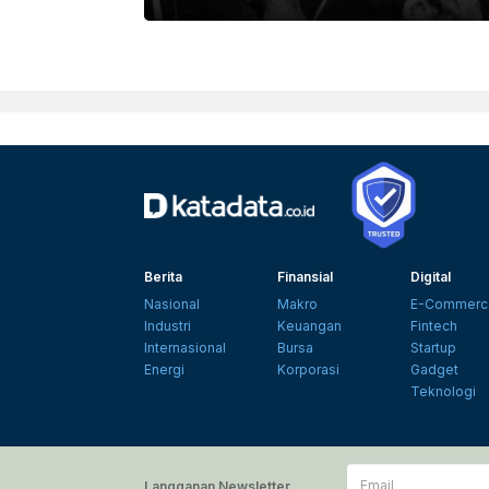
Berita
Finansial
Digital
Nasional
Makro
E-Commerc
Industri
Keuangan
Fintech
Internasional
Bursa
Startup
Energi
Korporasi
Gadget
Teknologi
Email
Langganan Newsletter