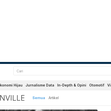
konomi Hijau
Jurnalisme Data
In-Depth & Opini
Otomotif
V
lle Terbaru dan Terkini Har
ENVILLE
Semua
Artikel