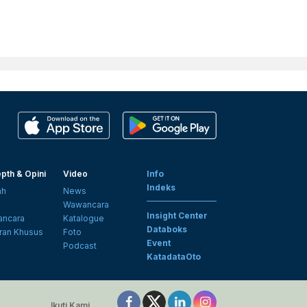
pth & Opini
Video
Info
Indeks
ah
News
i
Wawancara
Insight Center
ncara
Katalogue
Databoks
ran Khusus
Foto
Event
Podcast
KatadataOto
Ikuti Kami