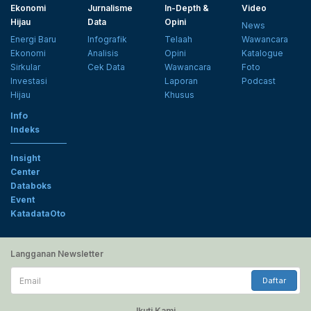
Ekonomi
Jurnalisme
In-Depth &
Video
Hijau
Data
Opini
News
Energi Baru
Infografik
Telaah
Wawancara
Ekonomi
Analisis
Opini
Katalogue
Sirkular
Cek Data
Wawancara
Foto
Investasi
Laporan
Podcast
Hijau
Khusus
Info
Indeks
Insight
Center
Databoks
Event
KatadataOto
Langganan Newsletter
Email
Daftar
Ikuti Kami