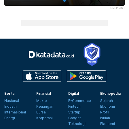
UNSPLASH
Berita
Finansial
Digital
Ekonopedia
Nasional
Makro
E-Commerce
Sejarah
Industri
Keuangan
Fintech
Ekonomi
Internasional
Bursa
Startup
Profil
Energi
Korporasi
Gadget
Istilah
Teknologi
Ekonomi