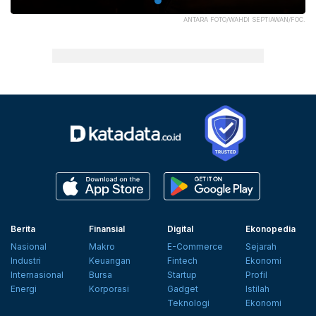
ANTARA FOTO/WAHDI SEPTIAWAN/FOC.
Berita
Finansial
Digital
Ekonopedia
Nasional
Makro
E-Commerce
Sejarah
Industri
Keuangan
Fintech
Ekonomi
Internasional
Bursa
Startup
Profil
Energi
Korporasi
Gadget
Istilah
Teknologi
Ekonomi