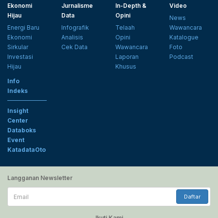
Ekonomi
Jurnalisme
In-Depth &
Video
Hijau
Data
Opini
News
Energi Baru
Infografik
Telaah
Wawancara
Ekonomi
Analisis
Opini
Katalogue
Sirkular
Cek Data
Wawancara
Foto
Investasi
Laporan
Podcast
Hijau
Khusus
Info
Indeks
Insight
Center
Databoks
Event
KatadataOto
Langganan Newsletter
Email
Daftar
Ikuti Kami