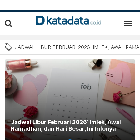
Berita Jadwal Libur Febru
JADWAL LIBUR FEBRUARI 2026: IMLEK, AWAL RAM
Jadwal Libur Februari 2026: Imlek, Awal
Ramadhan, dan Hari Besar, Ini Infonya