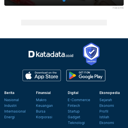
FREEPIK
Berita
Finansial
Digital
Ekonopedia
Nasional
Makro
E-Commerce
Sejarah
Industri
Keuangan
Fintech
Ekonomi
Internasional
Bursa
Startup
Profil
Energi
Korporasi
Gadget
Istilah
Teknologi
Ekonomi