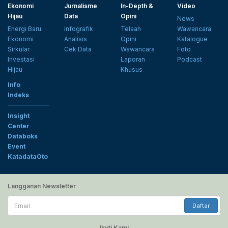
Ekonomi
Jurnalisme
In-Depth &
Video
Hijau
Data
Opini
News
Energi Baru
Infografik
Telaah
Wawancara
Ekonomi
Analisis
Opini
Katalogue
Sirkular
Cek Data
Wawancara
Foto
Investasi
Laporan
Podcast
Hijau
Khusus
Info
Indeks
Insight
Center
Databoks
Event
KatadataOto
Langganan Newsletter
Email
Daftar
Ikuti Kami