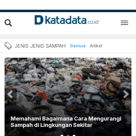
Berita Jenis Jenis Sampah
JENIS JENIS SAMPAH
Semua
Artikel
Memahami Bagaimana Cara Mengurangi
Sampah di Lingkungan Sekitar