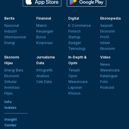
Berita
Finansial
Digital
Ekonopedia
Nasional
Makro
E-Commerce
Sejarah
Industri
Keuangan
Fintech
Ekonomi
Internasional
Bursa
Startup
Profil
Energi
Korporasi
Gadget
Istilah
Teknologi
Ekonomi
Ekonomi
Jurnalisme
In-Depth &
Video
Hijau
Data
Opini
News
Energi Baru
Infografik
Telaah
Wawancara
Ekonomi
Analisis
Opini
Katalogue
Sirkular
Cek Data
Wawancara
Foto
Investasi
Laporan
Podcast
Hijau
Khusus
Info
Indeks
Insight
Center