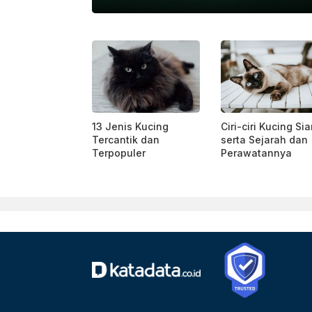
EXELS/ALEKSANDR NADYOJIN
13 Jenis Kucing
Ciri-ciri Kucing Si
Tercantik dan
serta Sejarah dan
Terpopuler
Perawatannya