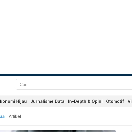
konomi Hijau
Jurnalisme Data
In-Depth & Opini
Otomotif
V
u dan Terkini Hari Ini - K
ua
Artikel