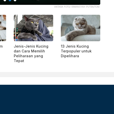
ANTARA FOTO/ IRWANSYAH PUTRA/TOM.
am
Jenis-Jenis Kucing
13 Jenis Kucing
dan Cara Memilih
Terpopuler untuk
Peliharaan yang
Dipelihara
Tepat