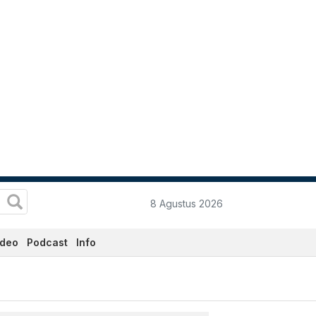
8 Agustus 2026
ideo
Podcast
Info
atadata.co.id