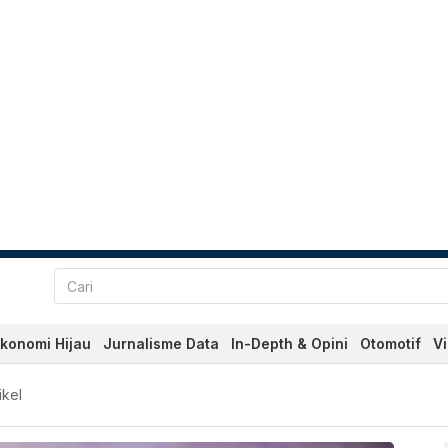
konomi Hijau
Jurnalisme Data
In-Depth & Opini
Otomotif
V
dan Terkini Hari Ini - Kata
ikel