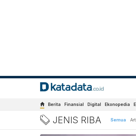
Berita
Finansial
Digital
Ekonopedia
E
Berita Jenis Riba Terbaru 
JENIS RIBA
Semua
Art