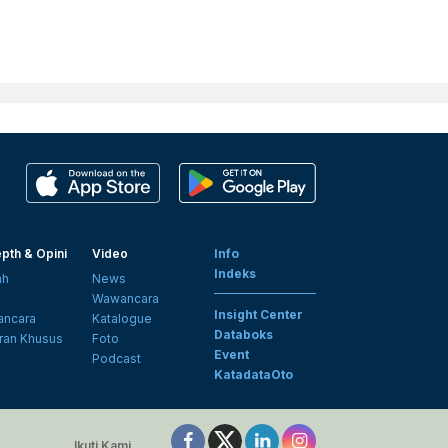
pth & Opini
Video
Info
Indeks
ah
News
i
Wawancara
Insight Center
ncara
Katalogue
Databoks
ran Khusus
Foto
Event
Podcast
KatadataOto
Ikuti Kami