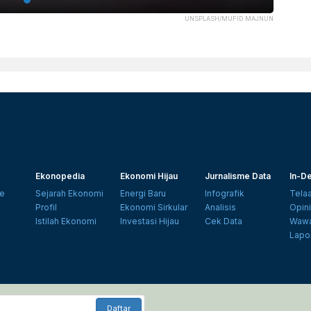
UNSPLASH/MUFID MAJNUN
Ekonopedia
Ekonomi Hijau
Jurnalisme Data
In-De
e
Sejarah Ekonomi
Energi Baru
Infografik
Tela
Profil
Ekonomi Sirkular
Analisis
Opin
Istilah Ekonomi
Investasi Hijau
Cek Data
Wawa
Lapo
Daftar