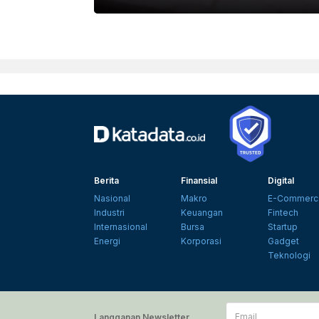
Berita
Finansial
Digital
Nasional
Makro
E-Commerc
Industri
Keuangan
Fintech
Internasional
Bursa
Startup
Energi
Korporasi
Gadget
Teknologi
Email
Langganan Newsletter