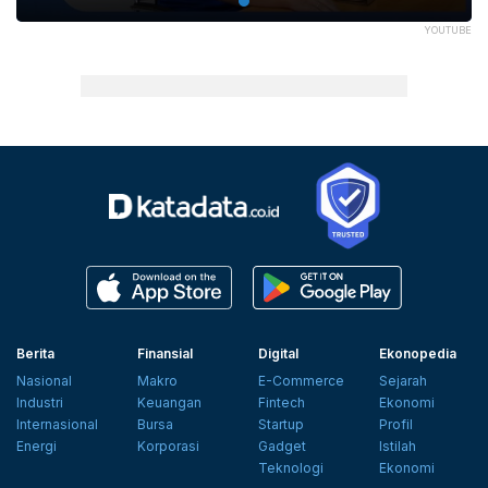
YOUTUBE
Berita
Finansial
Digital
Ekonopedia
Nasional
Makro
E-Commerce
Sejarah
Industri
Keuangan
Fintech
Ekonomi
Internasional
Bursa
Startup
Profil
Energi
Korporasi
Gadget
Istilah
Teknologi
Ekonomi