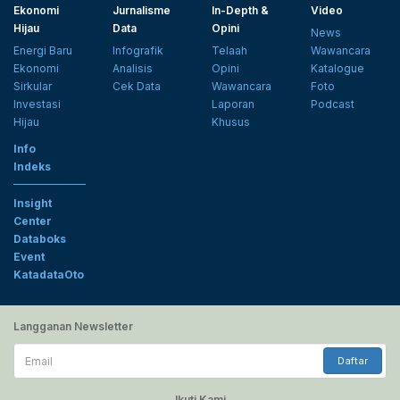
Ekonomi
Jurnalisme
In-Depth &
Video
Hijau
Data
Opini
News
Energi Baru
Infografik
Telaah
Wawancara
Ekonomi
Analisis
Opini
Katalogue
Sirkular
Cek Data
Wawancara
Foto
Investasi
Laporan
Podcast
Hijau
Khusus
Info
Indeks
Insight
Center
Databoks
Event
KatadataOto
Langganan Newsletter
Email
Daftar
Ikuti Kami