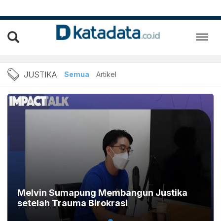
Berita terkini startup hu
JUSTIKA
Semua
Artikel
Melvin Sumapung Membangun Justika
setelah Trauma Birokrasi