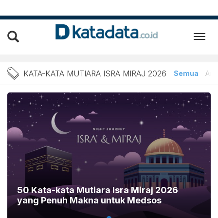
Berita Kata-kata Mutiara I
KATA-KATA MUTIARA ISRA MIRAJ 2026
Semua
Arti
50 Kata-kata Mutiara Isra Miraj 2026
yang Penuh Makna untuk Medsos