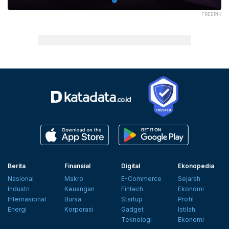
FREEPIK
Berita
Finansial
Digital
Ekonopedia
Nasional
Makro
E-Commerce
Sejarah
Industri
Keuangan
Fintech
Ekonomi
Internasional
Bursa
Startup
Profil
Energi
Korporasi
Gadget
Istilah
Teknologi
Ekonomi