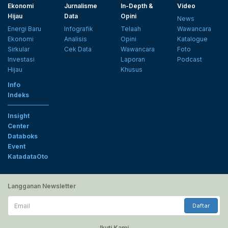
Ekonomi
Jurnalisme
In-Depth &
Video
Hijau
Data
Opini
News
Energi Baru
Infografik
Telaah
Wawancara
Ekonomi
Analisis
Opini
Katalogue
Sirkular
Cek Data
Wawancara
Foto
Investasi
Laporan
Podcast
Hijau
Khusus
Info
Indeks
Insight
Center
Databoks
Event
KatadataOto
Langganan Newsletter
Email
Daftar
Ikuti Kami