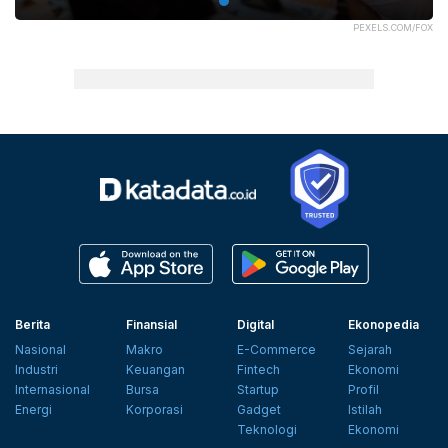
PEXELS.COM/FOX
Berita
Finansial
Digital
Ekonopedia
Nasional
Makro
E-Commerce
Sejarah
Industri
Keuangan
Fintech
Ekonomi
Internasional
Bursa
Startup
Profil
Energi
Korporasi
Gadget
Istilah
Teknologi
Ekonomi