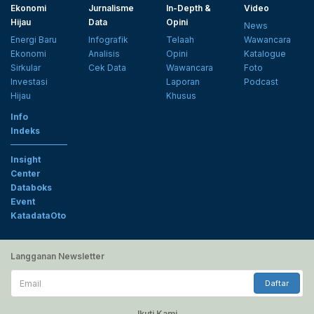
Ekonomi
Jurnalisme
In-Depth &
Video
Hijau
Data
Opini
News
Energi Baru
Infografik
Telaah
Wawancara
Ekonomi
Analisis
Opini
Katalogue
Sirkular
Cek Data
Wawancara
Foto
Investasi
Laporan
Podcast
Hijau
Khusus
Info
Indeks
Insight
Center
Databoks
Event
KatadataOto
Langganan Newsletter
Email
Daftar
Ikuti Kami