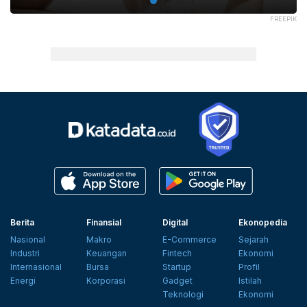
FREEPIK
Berita
Finansial
Digital
Ekonopedia
Nasional
Makro
E-Commerce
Sejarah
Industri
Keuangan
Fintech
Ekonomi
Internasional
Bursa
Startup
Profil
Energi
Korporasi
Gadget
Istilah
Teknologi
Ekonomi