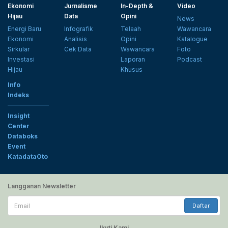
Ekonomi
Jurnalisme
In-Depth &
Video
Hijau
Data
Opini
News
Energi Baru
Infografik
Telaah
Wawancara
Ekonomi
Analisis
Opini
Katalogue
Sirkular
Cek Data
Wawancara
Foto
Investasi
Laporan
Podcast
Hijau
Khusus
Info
Indeks
Insight
Center
Databoks
Event
KatadataOto
Langganan Newsletter
Email
Daftar
Ikuti Kami