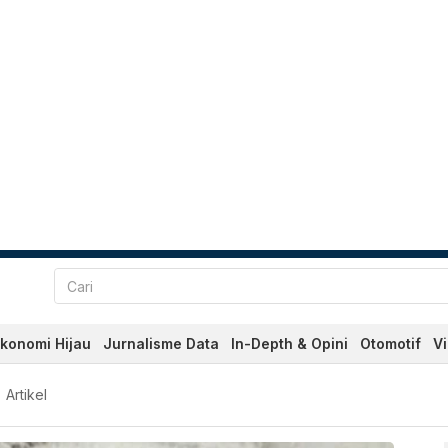
konomi Hijau
Jurnalisme Data
In-Depth & Opini
Otomotif
V
dan Terkini Hari Ini - Ka
Artikel