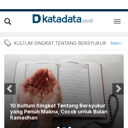
Berita kultum singkat ten
KULTUM SINGKAT TENTANG BERSYUKUR
Semua
10 Kultum Singkat Tentang Bersyukur
yang Penuh Makna, Cocok untuk Bulan
Ramadhan