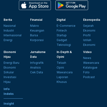
Berita
Finansial
Digital
Ekonopedia
Nasional
Makro
E-Commerce
Sejarah
Industri
Keuangan
Fintech
Ekonomi
Internasional
Bursa
Startup
Profil
Energi
Korporasi
Gadget
Istilah
Teknologi
Ekonomi
Ekonomi
Jurnalisme
In-Depth &
Video
Hijau
Data
Opini
News
Energi Baru
Infografik
Telaah
Wawancara
Ekonomi
Analisis
Opini
Katalogue
Sirkular
Cek Data
Wawancara
Foto
Investasi
Laporan
Podcast
Hijau
Khusus
Info
Indeks
Insight