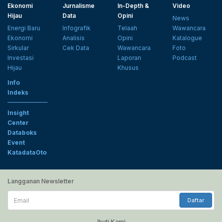
Ekonomi
Jurnalisme
In-Depth &
Video
Hijau
Data
Opini
News
Energi Baru
Infografik
Telaah
Wawancara
Ekonomi
Analisis
Opini
Katalogue
Sirkular
Cek Data
Wawancara
Foto
Investasi
Laporan
Podcast
Hijau
Khusus
Info
Indeks
Insight
Center
Databoks
Event
KatadataOto
Langganan Newsletter
Email
Daftar
Ikuti Kami