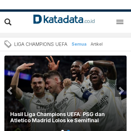
Berita Liga Champions UEF
LIGA CHAMPIONS UEFA
Semua
Artikel
Hasil Liga Champions UEFA: PSG dan
Atletico Madrid Lolos ke Semifinal