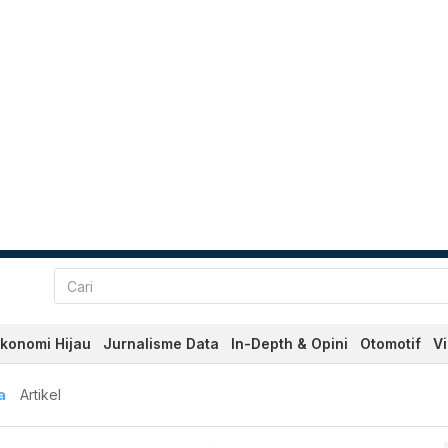
konomi Hijau
Jurnalisme Data
In-Depth & Opini
Otomotif
V
ABA
a
Artikel