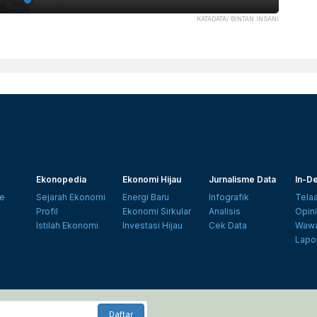
KATADATA/ BINTAN INSANI
Ekonopedia
Ekonomi Hijau
Jurnalisme Data
In-De
e
Sejarah Ekonomi
Energi Baru
Infografik
Tela
Profil
Ekonomi Sirkular
Analisis
Opin
Istilah Ekonomi
Investasi Hijau
Cek Data
Wawa
Lapo
Daftar