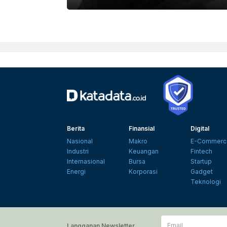
Berita
Finansial
Digital
Nasional
Makro
E-Commerc
Industri
Keuangan
Fintech
Internasional
Bursa
Startup
Energi
Korporasi
Gadget
Teknologi
Email
Langganan Newsletter