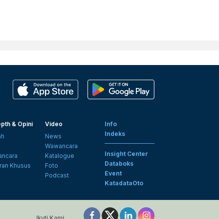
pth & Opini
Video
Info
Indeks
ah
News
i
Wawancara
Insight Center
ncara
Katalogue
Databoks
ran Khusus
Foto
Event
Podcast
KatadataOto
Ikuti Kami