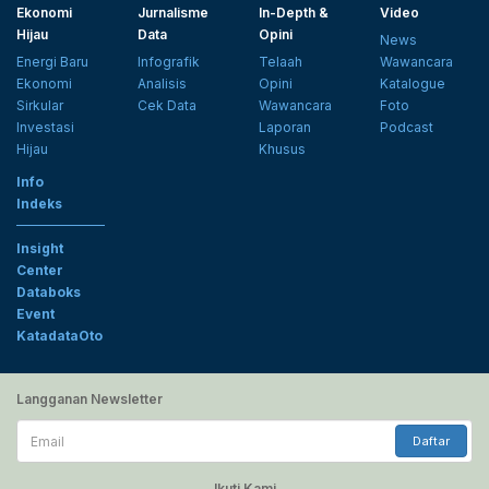
Ekonomi
Jurnalisme
In-Depth &
Video
Hijau
Data
Opini
News
Energi Baru
Infografik
Telaah
Wawancara
Ekonomi
Analisis
Opini
Katalogue
Sirkular
Cek Data
Wawancara
Foto
Investasi
Laporan
Podcast
Hijau
Khusus
Info
Indeks
Insight
Center
Databoks
Event
KatadataOto
Langganan Newsletter
Email
Daftar
Ikuti Kami