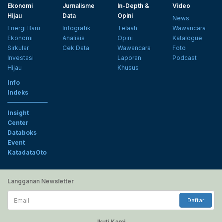
Ekonomi
Jurnalisme
In-Depth &
Video
Hijau
Data
Opini
News
Energi Baru
Infografik
Telaah
Wawancara
Ekonomi
Analisis
Opini
Katalogue
Sirkular
Cek Data
Wawancara
Foto
Investasi
Laporan
Podcast
Hijau
Khusus
Info
Indeks
Insight
Center
Databoks
Event
KatadataOto
Langganan Newsletter
Email
Daftar
Ikuti Kami