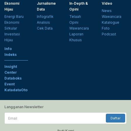
Ekonomi
Jurnalisme
In-Depth &
Video
Hijau
Data
Opini
News
Energi Baru
Infografik
Telaah
Wawancara
Ekonomi
Analisis
Opini
Katalogue
Sirkular
Cek Data
Wawancara
Foto
Investasi
Laporan
Podcast
Hijau
Khusus
Info
Indeks
Insight
Center
Databoks
Event
KatadataOto
Langganan Newsletter
Email
Daftar
Ikuti Kami