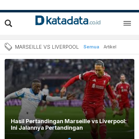
Berita Marseille vs Liverp
MARSEILLE VS LIVERPOOL
Semua
Artikel
Hasil Pertandingan Marseille vs Liverpool:
Ini Jalannya Pertandingan