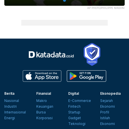
AP PHOTO/PHILIPPE MAGONI
Berita
Finansial
Digital
Ekonopedia
Nasional
Makro
E-Commerce
Sejarah
Industri
Keuangan
Fintech
Ekonomi
Internasional
Bursa
Startup
Profil
Energi
Korporasi
Gadget
Istilah
Teknologi
Ekonomi