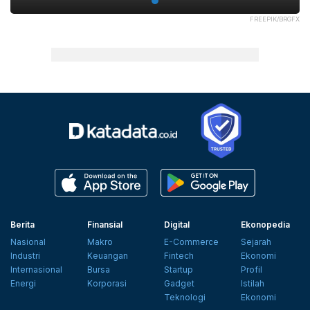
FREEPIK/BRGFX
Berita
Finansial
Digital
Ekonopedia
Nasional
Makro
E-Commerce
Sejarah
Industri
Keuangan
Fintech
Ekonomi
Internasional
Bursa
Startup
Profil
Energi
Korporasi
Gadget
Istilah
Teknologi
Ekonomi