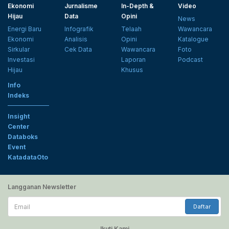
Ekonomi
Jurnalisme
In-Depth &
Video
Hijau
Data
Opini
News
Energi Baru
Infografik
Telaah
Wawancara
Ekonomi
Analisis
Opini
Katalogue
Sirkular
Cek Data
Wawancara
Foto
Investasi
Laporan
Podcast
Hijau
Khusus
Info
Indeks
Insight
Center
Databoks
Event
KatadataOto
Langganan Newsletter
Email
Daftar
Ikuti Kami