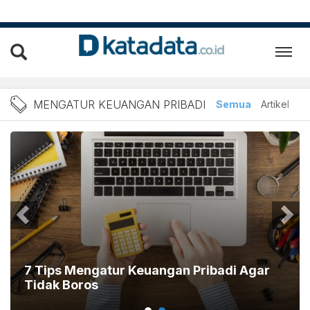
Berita Mengatur Keuangan 
MENGATUR KEUANGAN PRIBADI
Semua
Artikel
7 Tips Mengatur Keuangan Pribadi Agar
Tidak Boros