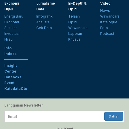
Ekonomi
Jurnalisme
In-Depth &
Video
Hijau
Data
Opini
News
Energi Baru
Infografik
Telaah
Wawancara
Ekonomi
Analisis
Opini
Katalogue
Sirkular
Cek Data
Wawancara
Foto
Investasi
Laporan
Podcast
Hijau
Khusus
Info
Indeks
Insight
Center
Databoks
Event
KatadataOto
Langganan Newsletter
Email
Daftar
Ikuti Kami