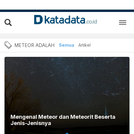
Berita Meteor Adalah Terb
METEOR ADALAH
Semua
Artikel
Mengenal Meteor dan Meteorit Beserta
Jenis-Jenisnya