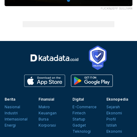
FLICKR/JEFF SULLIVAN
Berita
Finansial
Digital
Ekonopedia
Nasional
Makro
E-Commerce
Sejarah
Industri
Keuangan
Fintech
Ekonomi
Internasional
Bursa
Startup
Profil
Energi
Korporasi
Gadget
Istilah
Teknologi
Ekonomi