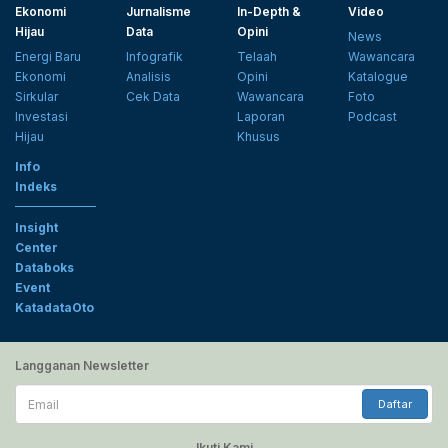
Ekonomi
Jurnalisme
In-Depth &
Video
Hijau
Data
Opini
News
Energi Baru
Infografik
Telaah
Wawancara
Ekonomi
Analisis
Opini
Katalogue
Sirkular
Cek Data
Wawancara
Foto
Investasi
Laporan
Podcast
Hijau
Khusus
Info
Indeks
Insight
Center
Databoks
Event
KatadataOto
Langganan Newsletter
Email
Daftar
Ikuti Kami